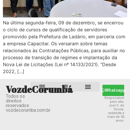
Na última segunda-feira, 09 de dezembro, se encerrou
o ciclo de cursos de qualificação de servidores
promovido pela Prefeitura de Ladário, em parceria com
a empresa Capacitar. Os versaram sobre temas
relacionados às Contratações Públicas, para auxiliar no
processo de transição de regimes e implantação da
Nova Lei de Licitações (Lei nº 14.133/2021). “Desde
2022, […]
VozdeCorumbá
Whatsapp
Todos os
Estado MS
Termos e Condições
Política Privacidade
Responsável
direitos
pelo site,
reservados
Joel C. de
vozdecorumba.com.br
Souza,
radialista a
mais de 30
anos.