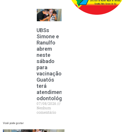
UBSs
Simone e
Ranulfo
abrem
neste
sábado
para
vacinação;
Guatós
terá
atendimento
odontológico
07/08/2026
Nenhum
comentário
Você pode gostar