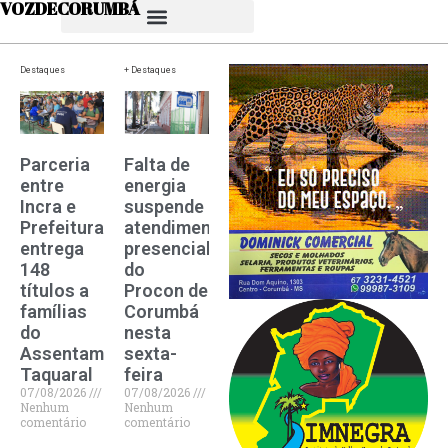
VOZDECORUMBÁ
Destaques
+ Destaques
Parceria
Falta de
entre
energia
Incra e
suspende
Prefeitura
atendimento
entrega
presencial
148
do
títulos a
Procon de
famílias
Corumbá
do
nesta
Assentamento
sexta-
Taquaral
feira
07/08/2026
07/08/2026
Nenhum
Nenhum
comentário
comentário