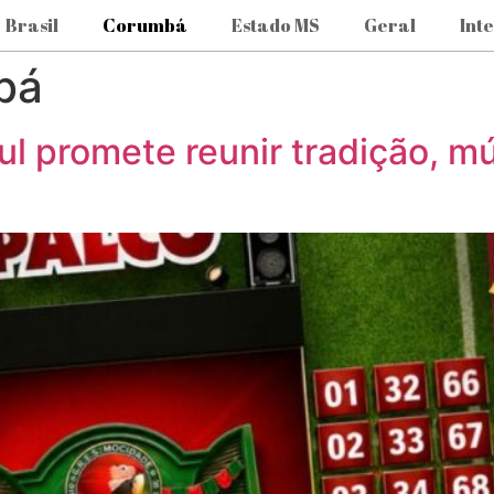
Brasil
Corumbá
Estado MS
Geral
Int
bá
ul promete reunir tradição, m