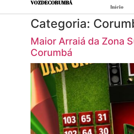
VOZDECORUMBÁ
Início
Categoria:
Corum
Maior Arraiá da Zona S
Corumbá