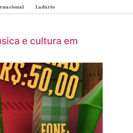
ernacional
Ladário
úsica e cultura em