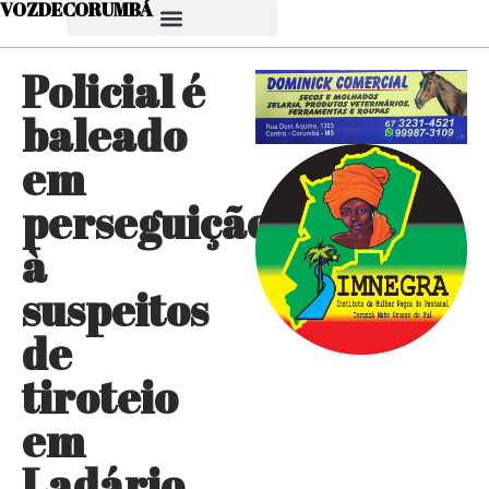
VOZDECORUMBÁ
Policial é
baleado
em
perseguição
à
suspeitos
de
tiroteio
em
Ladário