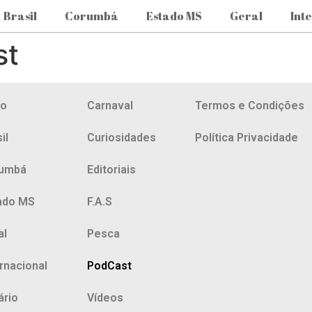
Brasil
Corumbá
Estado MS
Geral
Int
st
io
Carnaval
Termos e Condições
il
Curiosidades
Política Privacidade
umbá
Editoriais
ado MS
F.A.S
al
Pesca
ernacional
PodCast
ário
Vídeos