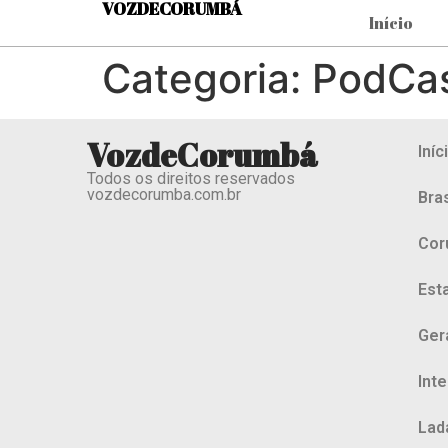
VOZDECORUMBÁ
Início
Categoria:
PodCa
VozdeCorumbá
Iníc
Todos os direitos reservados
vozdecorumba.com.br
Bras
Cor
Est
Ger
Int
Lad