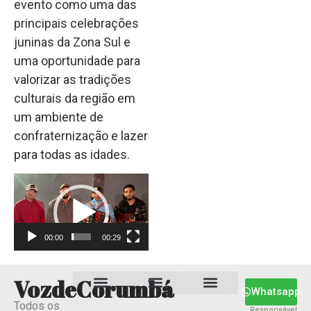
evento como uma das
principais celebrações
juninas da Zona Sul e
uma oportunidade para
valorizar as tradições
culturais da região em
um ambiente de
confraternização e lazer
para todas as idades.
Tocador
de
vídeo
00:00
00:29
VozdeCorumbá
Whatsapp
Todos os
Estado MS
Termos e Condições
Política Privacidade
Responsável