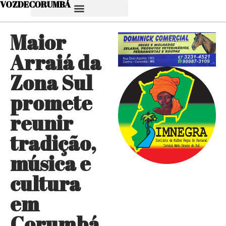
VOZDECORUMBÁ
Maior
Arraiá da
Zona Sul
promete
reunir
tradição,
música e
cultura
em
Corumbá