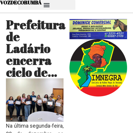
VOZDECORUMBÁ
Prefeitura
de
Ladário
encerra
ciclo de…
Na última segunda-feira,