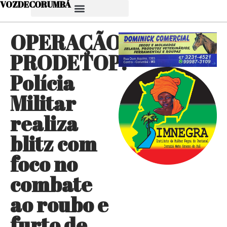
VOZDECORUMBÁ
OPERAÇÃO
PRODETOP:
Polícia
Militar
realiza
blitz com
foco no
combate
ao roubo e
furto de