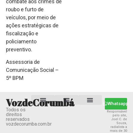
combate aos crimes de
roubo e furto de
veículos, por meio de
ações estratégicas de
fiscalização e
policiamento
preventivo.
Assessoria de
Comunicação Social –
5º BPM
VozdeCorumbá
Whatsapp
Todos os
Estado MS
Termos e Condições
Política Privacidade
Responsável
direitos
pelo site,
reservados
Joel C. de
vozdecorumba.com.br
Souza,
radialista a
mais de 30