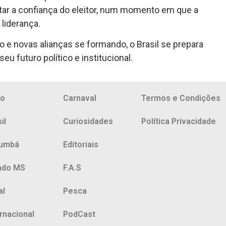
star a confiança do eleitor, num momento em que a
 liderança.
 e novas alianças se formando, o Brasil se prepara
seu futuro político e institucional.
io
Carnaval
Termos e Condições
il
Curiosidades
Política Privacidade
umbá
Editoriais
ado MS
F.A.S
al
Pesca
ernacional
PodCast