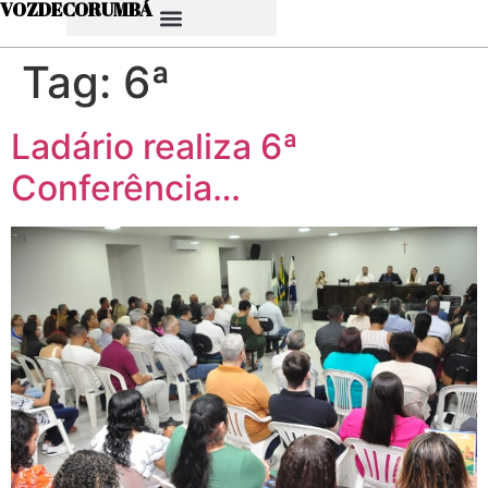
VOZDECORUMBÁ
Tag:
6ª
Ladário realiza 6ª
Conferência…