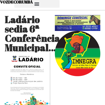
VOZDECORUMBÁ
Ladário
sedia 6ª
Conferência
Municipal…