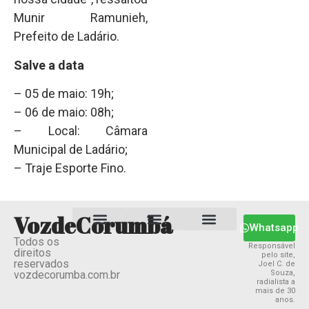
Munir Ramunieh,
Prefeito de Ladário.
Salve a data
– 05 de maio: 19h;
– 06 de maio: 08h;
– Local: Câmara
Municipal de Ladário;
– Traje Esporte Fino.
VozdeCorumbá
Whatsapp
Todos os
Estado MS
Termos e Condições
Política Privacidade
Responsável
direitos
pelo site,
reservados
Joel C. de
vozdecorumba.com.br
Souza,
radialista a
mais de 30
anos.