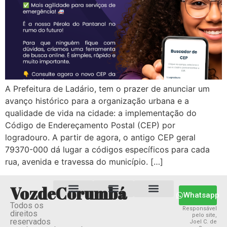
A Prefeitura de Ladário, tem o prazer de anunciar um
avanço histórico para a organização urbana e a
qualidade de vida na cidade: a implementação do
Código de Endereçamento Postal (CEP) por
logradouro. A partir de agora, o antigo CEP geral
79370-000 dá lugar a códigos específicos para cada
rua, avenida e travessa do município. […]
VozdeCorumbá
Whatsapp
Todos os
Estado MS
Termos e Condições
Política Privacidade
Responsável
direitos
pelo site,
reservados
Joel C. de