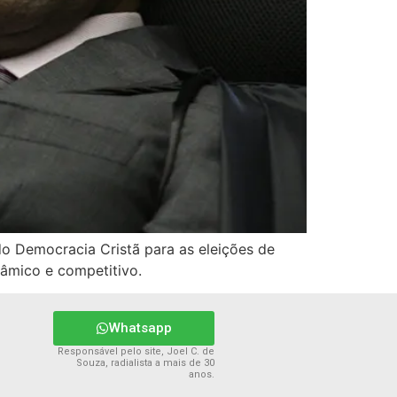
do Democracia Cristã para as eleições de
nâmico e competitivo.
Whatsapp
Responsável pelo site, Joel C. de
Souza, radialista a mais de 30
anos.