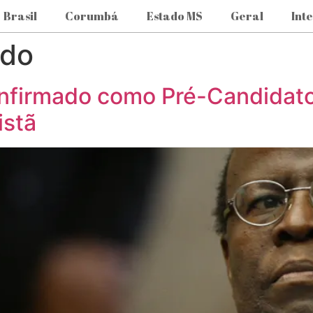
Brasil
Corumbá
Estado MS
Geral
Int
ado
firmado como Pré-Candidato 
istã