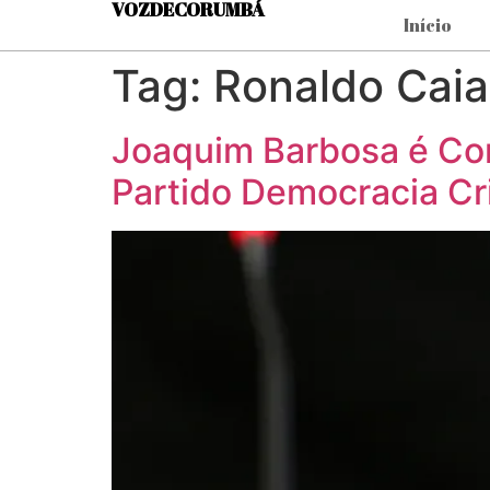
VOZDECORUMBÁ
Início
Tag:
Ronaldo Cai
Joaquim Barbosa é Con
Partido Democracia Cr