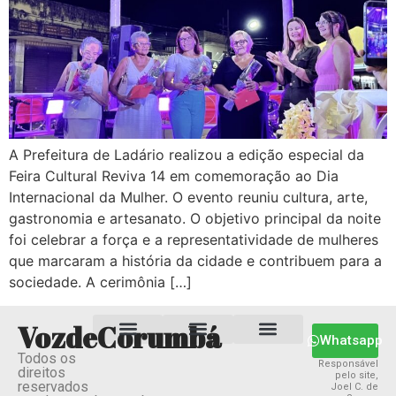
A Prefeitura de Ladário realizou a edição especial da
Feira Cultural Reviva 14 em comemoração ao Dia
Internacional da Mulher. O evento reuniu cultura, arte,
gastronomia e artesanato. O objetivo principal da noite
foi celebrar a força e a representatividade de mulheres
que marcaram a história da cidade e contribuem para a
sociedade. A cerimônia […]
VozdeCorumbá
Whatsapp
Todos os
Estado MS
Termos e Condições
Política Privacidade
Responsável
direitos
pelo site,
reservados
Joel C. de