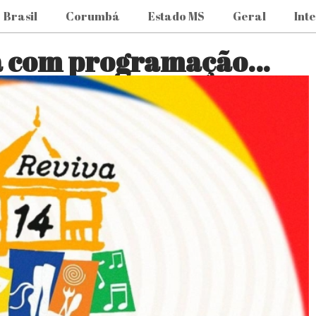
Brasil
Corumbá
Estado MS
Geral
Int
na com programação…