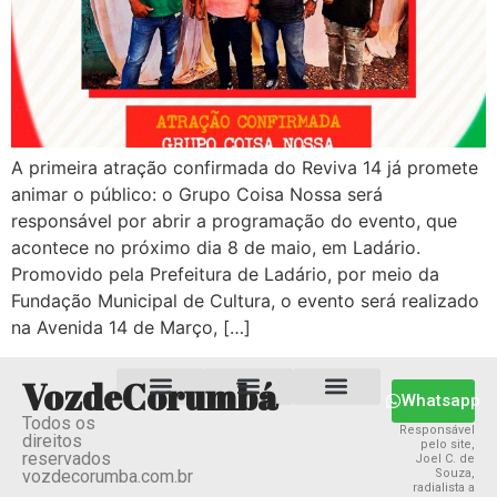
A primeira atração confirmada do Reviva 14 já promete
animar o público: o Grupo Coisa Nossa será
responsável por abrir a programação do evento, que
acontece no próximo dia 8 de maio, em Ladário.
Promovido pela Prefeitura de Ladário, por meio da
Fundação Municipal de Cultura, o evento será realizado
na Avenida 14 de Março, […]
VozdeCorumbá
Whatsapp
Todos os
Estado MS
Termos e Condições
Política Privacidade
Responsável
direitos
pelo site,
reservados
Joel C. de
vozdecorumba.com.br
Souza,
radialista a