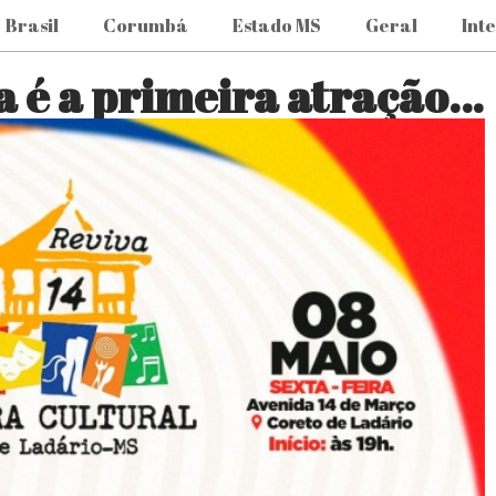
Brasil
Corumbá
Estado MS
Geral
Int
a é a primeira atração…