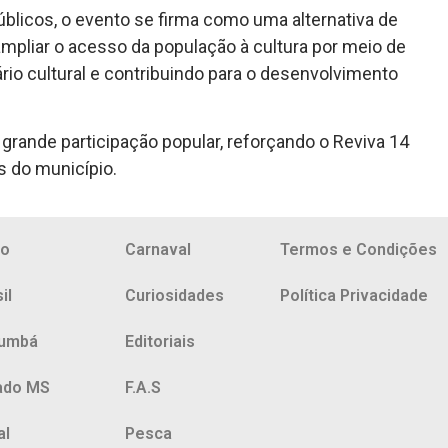
blicos, o evento se firma como uma alternativa de
 ampliar o acesso da população à cultura por meio de
ário cultural e contribuindo para o desenvolvimento
grande participação popular, reforçando o Reviva 14
s do município.
io
Carnaval
Termos e Condições
il
Curiosidades
Política Privacidade
umbá
Editoriais
ado MS
F.A.S
al
Pesca