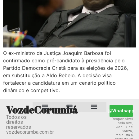
O ex-ministro da Justiça Joaquim Barbosa foi
confirmado como pré-candidato à presidência pelo
Partido Democracia Cristã para as eleições de 2026,
em substituição a Aldo Rebelo. A decisão visa
fortalecer a candidatura em um cenário político
dinâmico e competitivo.
VozdeCorumbá
Whatsapp
Todos os
Estado MS
Termos e Condições
Política Privacidade
Responsável
direitos
pelo site,
reservados
Joel C. de
vozdecorumba.com.br
Souza,
radialista a