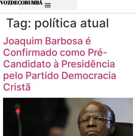
VOZDECORUMBÁ
Tag:
política atual
Joaquim Barbosa é
Confirmado como Pré-
Candidato à Presidência
pelo Partido Democracia
Cristã