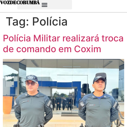
VOZDECORUMBÁ
Tag:
Polícia
Polícia Militar realizará troca
de comando em Coxim