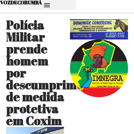
VOZDECORUMBÁ
Polícia
Militar
prende
homem
por
descumprimento
de medida
protetiva
em Coxim