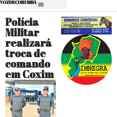
VOZDECORUMBÁ
Polícia
Militar
realizará
troca de
comando
em Coxim