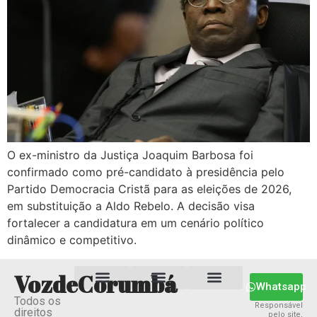
O ex-ministro da Justiça Joaquim Barbosa foi
confirmado como pré-candidato à presidência pelo
Partido Democracia Cristã para as eleições de 2026,
em substituição a Aldo Rebelo. A decisão visa
fortalecer a candidatura em um cenário político
dinâmico e competitivo.
VozdeCorumbá
Whatsapp
Todos os
Estado MS
Termos e Condições
Política Privacidade
Responsável
direitos
pelo site,