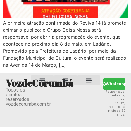
A primeira atração confirmada do Reviva 14 já promete
animar o público: o Grupo Coisa Nossa será
responsável por abrir a programação do evento, que
acontece no próximo dia 8 de maio, em Ladário.
Promovido pela Prefeitura de Ladário, por meio da
Fundação Municipal de Cultura, o evento será realizado
na Avenida 14 de Março, […]
VozdeCorumbá
Whatsapp
Todos os
Estado MS
Termos e Condições
Política Privacidade
Responsável
direitos
pelo site,
reservados
Joel C. de
vozdecorumba.com.br
Souza,
radialista a
mais de 30
anos.