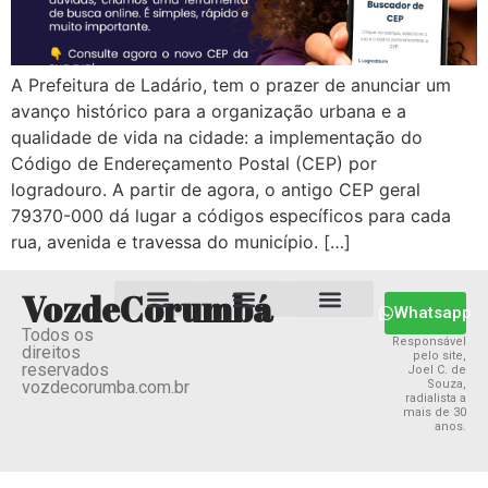
A Prefeitura de Ladário, tem o prazer de anunciar um
avanço histórico para a organização urbana e a
qualidade de vida na cidade: a implementação do
Código de Endereçamento Postal (CEP) por
logradouro. A partir de agora, o antigo CEP geral
79370-000 dá lugar a códigos específicos para cada
rua, avenida e travessa do município. […]
VozdeCorumbá
Whatsapp
Todos os
Estado MS
Termos e Condições
Política Privacidade
Responsável
direitos
pelo site,
reservados
Joel C. de
vozdecorumba.com.br
Souza,
radialista a
mais de 30
anos.