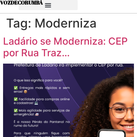
VOZDECORUMBÁ
Tag:
Moderniza
Ladário se Moderniza: CEP
por Rua Traz…