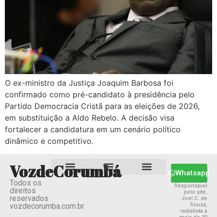
O ex-ministro da Justiça Joaquim Barbosa foi
confirmado como pré-candidato à presidência pelo
Partido Democracia Cristã para as eleições de 2026,
em substituição a Aldo Rebelo. A decisão visa
fortalecer a candidatura em um cenário político
dinâmico e competitivo.
VozdeCorumbá
Whatsapp
Todos os
Estado MS
Termos e Condições
Política Privacidade
Responsável
direitos
pelo site,
reservados
Joel C. de
vozdecorumba.com.br
Souza,
radialista a