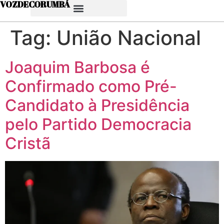
VOZDECORUMBÁ
Tag:
União Nacional
Joaquim Barbosa é
Confirmado como Pré-
Candidato à Presidência
pelo Partido Democracia
Cristã