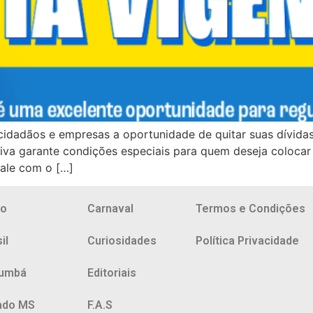
 cidadãos e empresas a oportunidade de quitar suas dívid
ativa garante condições especiais para quem deseja coloca
Fale com o […]
io
Carnaval
Termos e Condições
il
Curiosidades
Política Privacidade
umbá
Editoriais
ado MS
F.A.S