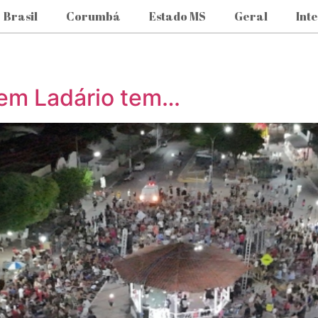
Brasil
Corumbá
Estado MS
Geral
Int
 em Ladário tem…