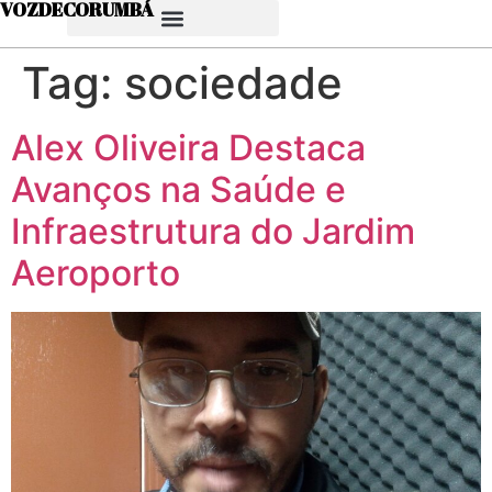
VOZDECORUMBÁ
Tag:
sociedade
Alex Oliveira Destaca
Avanços na Saúde e
Infraestrutura do Jardim
Aeroporto