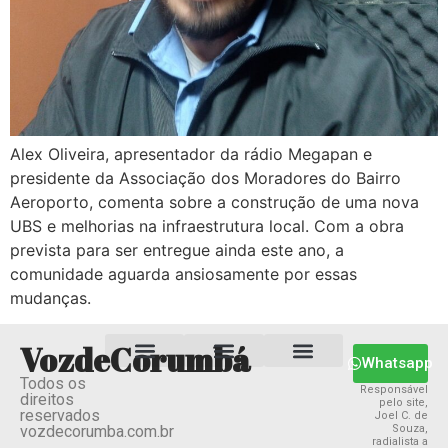
Alex Oliveira, apresentador da rádio Megapan e
presidente da Associação dos Moradores do Bairro
Aeroporto, comenta sobre a construção de uma nova
UBS e melhorias na infraestrutura local. Com a obra
prevista para ser entregue ainda este ano, a
comunidade aguarda ansiosamente por essas
mudanças.
VozdeCorumbá
Whatsapp
Todos os
Estado MS
Termos e Condições
Política Privacidade
Responsável
direitos
pelo site,
reservados
Joel C. de
vozdecorumba.com.br
Souza,
radialista a