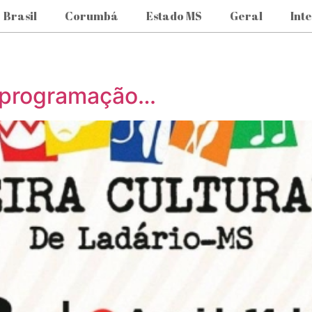
Brasil
Corumbá
Estado MS
Geral
Int
m programação…