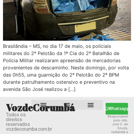
Brasilândia – MS, no dia 17 de maio, os policiais
militares do 2º Pelotão da 1ª Cia do 2º Batalhão de
Polícia Militar realizaram apreensão de mercadorias
provenientes de descaminho. Neste domingo, por volta
das 0h55, uma guarnição do 2º Pelotão do 2º BPM
durante patrulhamento ostensivo e preventivo na
avenida São José realizou a […]
VozdeCorumbá
Whatsapp
Todos os
Estado MS
Termos e Condições
Política Privacidade
Responsável
direitos
pelo site,
reservados
Joel C. de
vozdecorumba.com.br
Souza,
radialista a