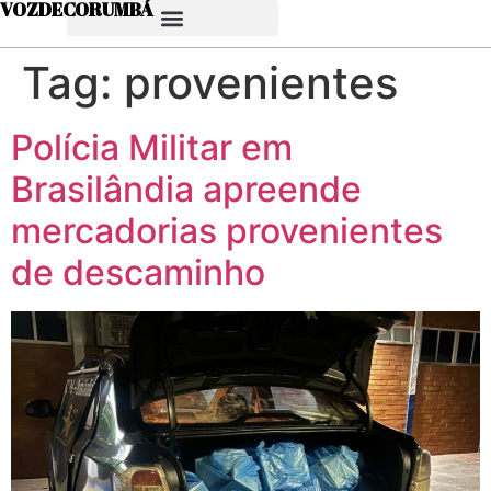
VOZDECORUMBÁ
Tag:
provenientes
Polícia Militar em
Brasilândia apreende
mercadorias provenientes
de descaminho