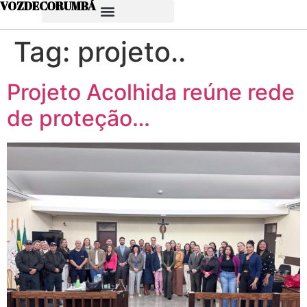
VOZDECORUMBÁ
Tag:
projeto..
Projeto Acolhida reúne rede
de proteção…