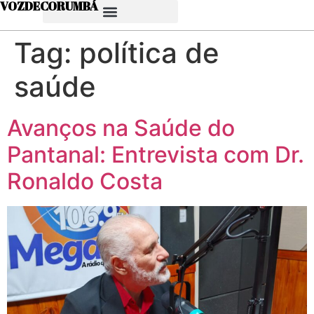
VOZDECORUMBÁ
Tag:
política de
saúde
Avanços na Saúde do
Pantanal: Entrevista com Dr.
Ronaldo Costa