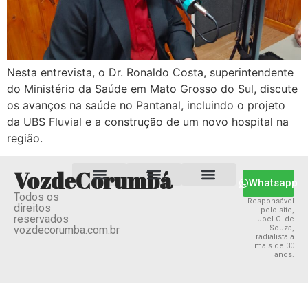
Nesta entrevista, o Dr. Ronaldo Costa, superintendente
do Ministério da Saúde em Mato Grosso do Sul, discute
os avanços na saúde no Pantanal, incluindo o projeto
da UBS Fluvial e a construção de um novo hospital na
região.
VozdeCorumbá
Whatsapp
Todos os
Estado MS
Termos e Condições
Política Privacidade
Responsável
direitos
pelo site,
reservados
Joel C. de
vozdecorumba.com.br
Souza,
radialista a
mais de 30
anos.