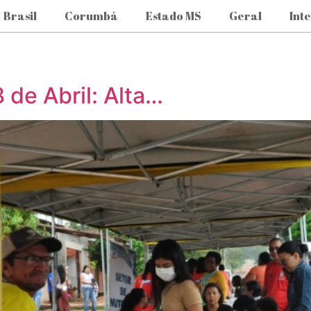
Brasil
Corumbá
Estado MS
Geral
Int
8 de Abril: Alta…