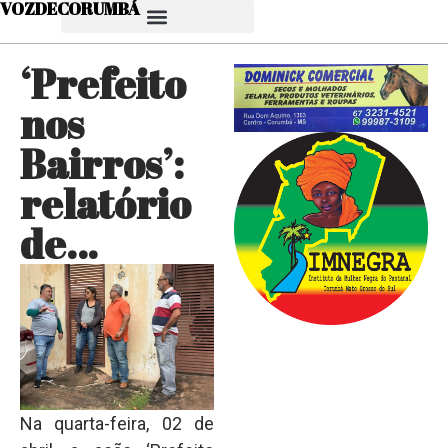
VOZDECORUMBÁ
‘Prefeito
nos
Bairros’:
relatório
de…
Na quarta-feira, 02 de