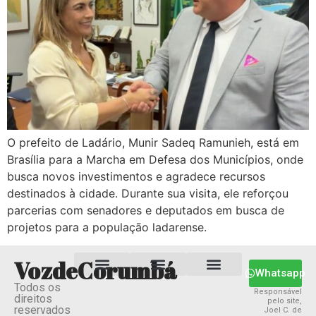
O prefeito de Ladário, Munir Sadeq Ramunieh, está em
Brasília para a Marcha em Defesa dos Municípios, onde
busca novos investimentos e agradece recursos
destinados à cidade. Durante sua visita, ele reforçou
parcerias com senadores e deputados em busca de
projetos para a população ladarense.
VozdeCorumbá
Whatsapp
Todos os
Estado MS
Termos e Condições
Política Privacidade
Responsável
direitos
pelo site,
reservados
Joel C. de