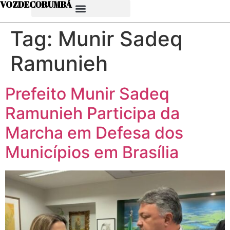
VOZDECORUMBÁ
Tag:
Munir Sadeq
Ramunieh
Prefeito Munir Sadeq
Ramunieh Participa da
Marcha em Defesa dos
Municípios em Brasília