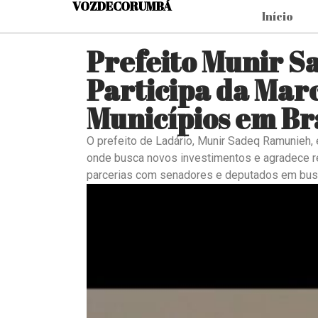
VOZDECORUMBÁ
Início
Prefeito Munir 
Participa da Mar
Municípios em Bra
O prefeito de Ladário, Munir Sadeq Ramunieh,
onde busca novos investimentos e agradece rec
parcerias com senadores e deputados em busc