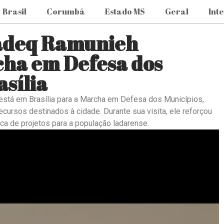
Brasil
Corumbá
Estado MS
Geral
Int
Sadeq Ramunieh
cha em Defesa dos
sília
 está em Brasília para a Marcha em Defesa dos Municípios,
ursos destinados à cidade. Durante sua visita, ele reforçou
a de projetos para a população ladarense.