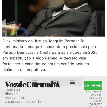
O ex-ministro da Justiça Joaquim Barbosa foi
confirmado como pré-candidato à presidência pelo
Partido Democracia Cristã para as eleições de 2026,
em substituição a Aldo Rebelo. A decisão visa
fortalecer a candidatura em um cenário político
dinâmico e competitivo.
VozdeCorumbá
Whatsapp
Todos os
Estado MS
Termos e Condições
Política Privacidade
Responsável
direitos
pelo site,
reservados
Joel C. de
vozdecorumba.com.br
Souza,
radialista a