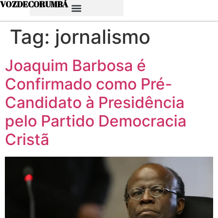
VOZDECORUMBÁ
Tag:
jornalismo
Joaquim Barbosa é
Confirmado como Pré-
Candidato à Presidência
pelo Partido Democracia
Cristã