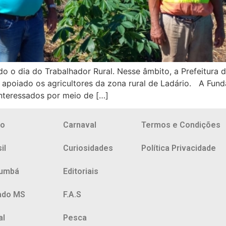
o o dia do Trabalhador Rural. Nesse âmbito, a Prefeitura 
 apoiado os agricultores da zona rural de Ladário. A Fun
nteressados por meio de […]
io
Carnaval
Termos e Condições
il
Curiosidades
Política Privacidade
umbá
Editoriais
ado MS
F.A.S
al
Pesca