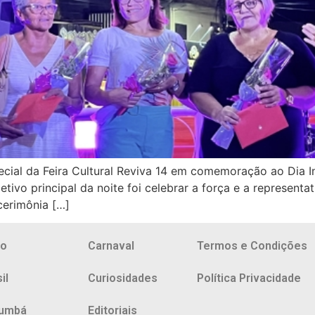
pecial da Feira Cultural Reviva 14 em comemoração ao Dia I
jetivo principal da noite foi celebrar a força e a represent
cerimônia […]
io
Carnaval
Termos e Condições
il
Curiosidades
Política Privacidade
umbá
Editoriais