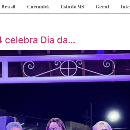
Brasil
Corumbá
Estado MS
Geral
Int
14 celebra Dia da…