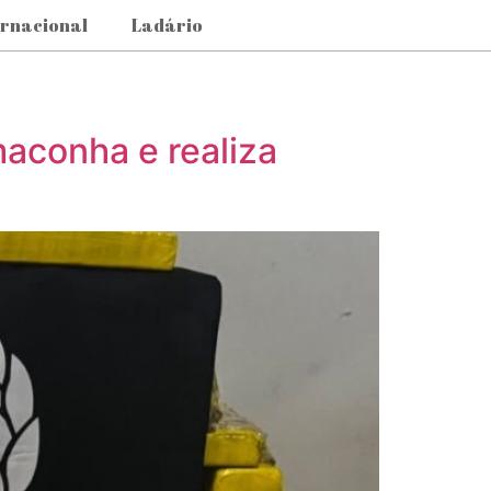
ernacional
Ladário
maconha e realiza