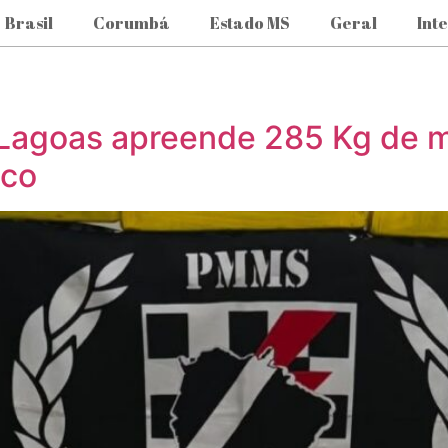
Brasil
Corumbá
Estado MS
Geral
Int
s Lagoas apreende 285 Kg de 
ico