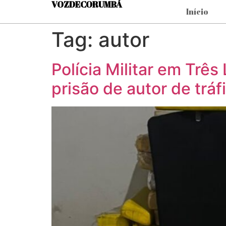
VOZDECORUMBÁ
Início
Tag:
autor
Polícia Militar em Trê
prisão de autor de tráf