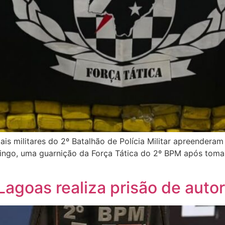
iais militares do 2º Batalhão de Polícia Militar apreender
ingo, uma guarnição da Força Tática do 2º BPM após toma
 Lagoas realiza prisão de auto