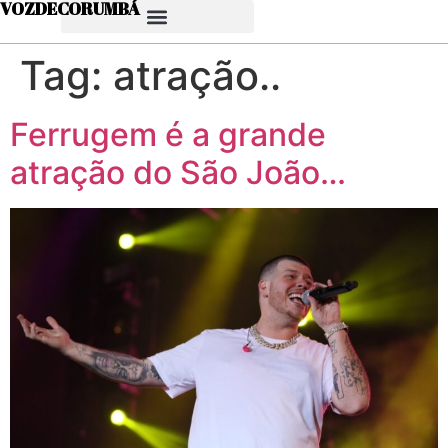
VOZDECORUMBÁ
Tag:
atração..
Ferrugem é a grande
atração do São João…