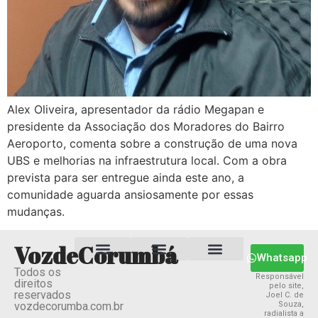
Alex Oliveira, apresentador da rádio Megapan e
presidente da Associação dos Moradores do Bairro
Aeroporto, comenta sobre a construção de uma nova
UBS e melhorias na infraestrutura local. Com a obra
prevista para ser entregue ainda este ano, a
comunidade aguarda ansiosamente por essas
mudanças.
VozdeCorumbá
Whatsapp
Todos os
Estado MS
Termos e Condições
Política Privacidade
Responsável
direitos
pelo site,
reservados
Joel C. de
vozdecorumba.com.br
Souza,
radialista a