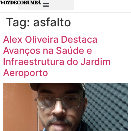
VOZDECORUMBÁ
Tag:
asfalto
Alex Oliveira Destaca
Avanços na Saúde e
Infraestrutura do Jardim
Aeroporto