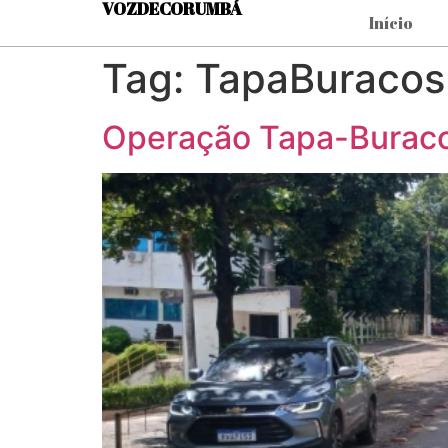
VOZDECORUMBÁ
Início
Tag:
TapaBuracos
Operação Tapa-Buraco