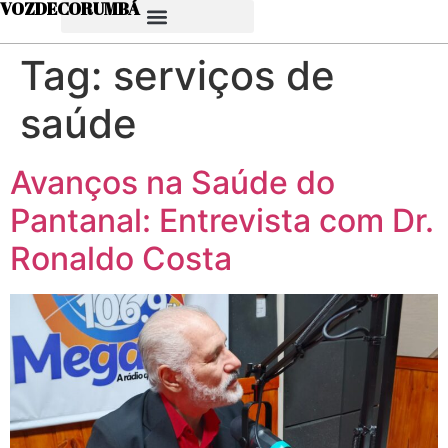
VOZDECORUMBÁ
Tag:
serviços de
saúde
Avanços na Saúde do
Pantanal: Entrevista com Dr.
Ronaldo Costa