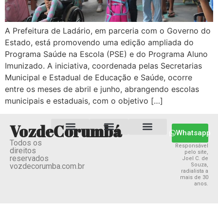
A Prefeitura de Ladário, em parceria com o Governo do
Estado, está promovendo uma edição ampliada do
Programa Saúde na Escola (PSE) e do Programa Aluno
Imunizado. A iniciativa, coordenada pelas Secretarias
Municipal e Estadual de Educação e Saúde, ocorre
entre os meses de abril e junho, abrangendo escolas
municipais e estaduais, com o objetivo […]
VozdeCorumbá
Whatsapp
Todos os
Estado MS
Termos e Condições
Política Privacidade
Responsável
direitos
pelo site,
reservados
Joel C. de
vozdecorumba.com.br
Souza,
radialista a
mais de 30
anos.