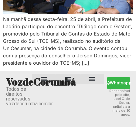
Na manhã dessa sexta-feira, 25 de abril, a Prefeitura de
Ladário participou do encontro “Diálogo com o Gestor”,
promovido pelo Tribunal de Contas do Estado de Mato
Grosso do Sul (TCE-MS), realizado no auditório da
UniCesumar, na cidade de Corumbá. O evento contou
com a presença do conselheiro Jerson Domingos, vice-
presidente e ouvidor do TCE-MS; […]
VozdeCorumbá
Whatsapp
Todos os
Estado MS
Termos e Condições
Política Privacidade
Responsável
direitos
pelo site,
reservados
Joel C. de
vozdecorumba.com.br
Souza,
radialista a
mais de 30
anos.