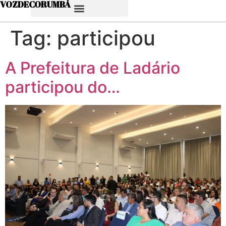
VOZDECORUMBÁ
Tag:
participou
A Prefeitura de Ladário
participou do…