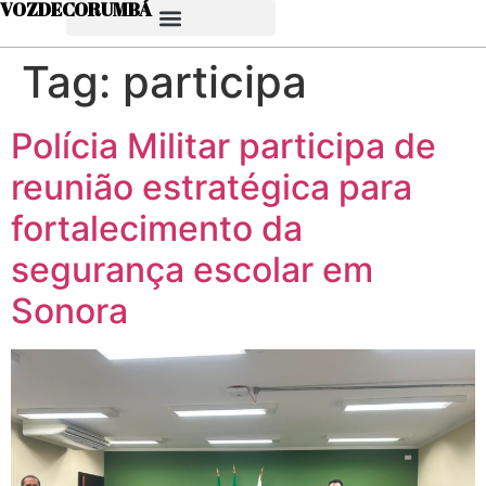
VOZDECORUMBÁ
Tag:
participa
Polícia Militar participa de
reunião estratégica para
fortalecimento da
segurança escolar em
Sonora