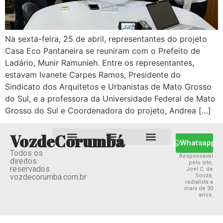
Na sexta-feira, 25 de abril, representantes do projeto
Casa Eco Pantaneira se reuniram com o Prefeito de
Ladário, Munir Ramunieh. Entre os representantes,
estavam Ivanete Carpes Ramos, Presidente do
Sindicato dos Arquitetos e Urbanistas de Mato Grosso
do Sul, e a professora da Universidade Federal de Mato
Grosso do Sul e Coordenadora do projeto, Andrea […]
VozdeCorumbá
Whatsapp
Todos os
Estado MS
Termos e Condições
Política Privacidade
Responsável
direitos
pelo site,
reservados
Joel C. de
vozdecorumba.com.br
Souza,
radialista a
mais de 30
anos.