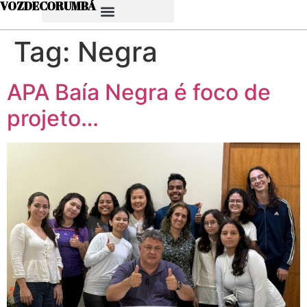
VOZDECORUMBÁ
Tag:
Negra
APA Baía Negra é foco de
projeto…