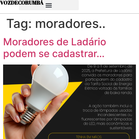
VOZDECORUMBÁ
Tag:
moradores..
Moradores de Ladário
podem se cadastrar…