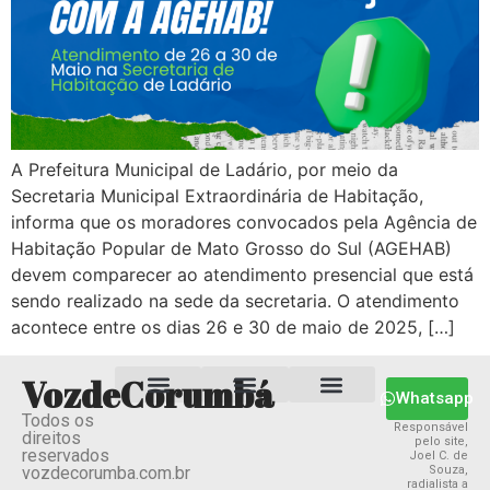
A Prefeitura Municipal de Ladário, por meio da
Secretaria Municipal Extraordinária de Habitação,
informa que os moradores convocados pela Agência de
Habitação Popular de Mato Grosso do Sul (AGEHAB)
devem comparecer ao atendimento presencial que está
sendo realizado na sede da secretaria. O atendimento
acontece entre os dias 26 e 30 de maio de 2025, […]
VozdeCorumbá
Whatsapp
Todos os
Estado MS
Termos e Condições
Política Privacidade
Responsável
direitos
pelo site,
reservados
Joel C. de
vozdecorumba.com.br
Souza,
radialista a