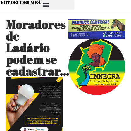
VOZDECORUMBÁ
Moradores
de
Ladário
podem se
cadastrar…