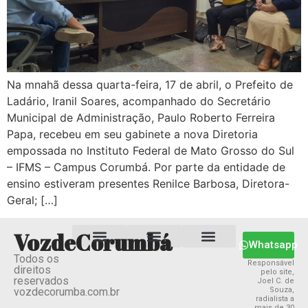
Na mnahã dessa quarta-feira, 17 de abril, o Prefeito de
Ladário, Iranil Soares, acompanhado do Secretário
Municipal de Administração, Paulo Roberto Ferreira
Papa, recebeu em seu gabinete a nova Diretoria
empossada no Instituto Federal de Mato Grosso do Sul
– IFMS – Campus Corumbá. Por parte da entidade de
ensino estiveram presentes Renilce Barbosa, Diretora-
Geral; […]
VozdeCorumbá
Whatsapp
Todos os
Estado MS
Termos e Condições
Política Privacidade
Responsável
direitos
pelo site,
reservados
Joel C. de
vozdecorumba.com.br
Souza,
radialista a
mais de 30